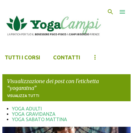
Passa ai contenuti principali
TUTTI I CORSI
CONTATTI
Visualizzazione dei post con l'etichetta
yogaratna
VISUALIZZA TUTTI
YOGA ADULTI
YOGA GRAVIDANZA
P
YOGA SABATO MATTINA
o
s