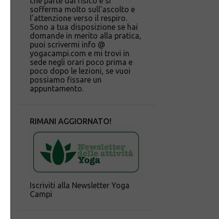
che parte dal fisico e si
sofferma molto sull'ascolto e
l'attenzione verso il respiro.
Sono a tua disposizione se hai
domande in merito alla pratica,
puoi scrivermi info @
yogacampi.com e mi trovi in
sede negli orari poco prima e
poco dopo le lezioni, se vuoi
possiamo fissare un
appuntamento.
RIMANI AGGIORNATO!
Iscriviti alla Newsletter Yoga
Campi