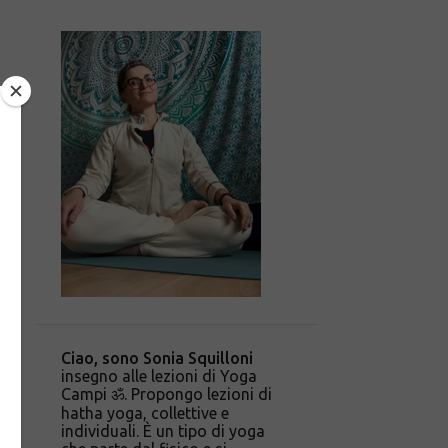
Ciao, sono Sonia Squilloni
insegno alle lezioni di Yoga
Campi ॐ. Propongo lezioni di
hatha yoga, collettive e
individuali. È un tipo di yoga