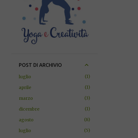
POST DI ARCHIVIO
1
luglio
1
aprile
3
marzo
1
dicembre
8
agosto
5
luglio