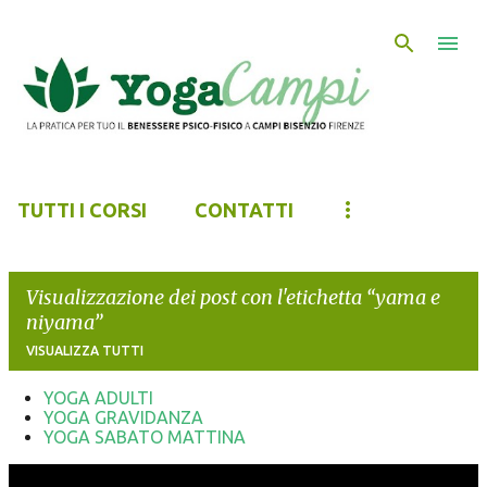
Passa ai contenuti principali
TUTTI I CORSI
CONTATTI
Visualizzazione dei post con l'etichetta
yama e
niyama
VISUALIZZA TUTTI
YOGA ADULTI
YOGA GRAVIDANZA
P
YOGA SABATO MATTINA
o
s