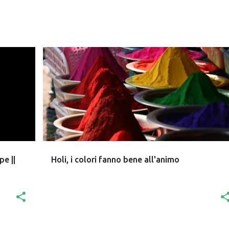
pe ||
Holi, i colori fanno bene all'animo