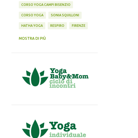
CORSO YOGA CAMPI BISENZIO
CORSO YOGA
SONIA SQUILLONI
HATHA YOGA
RESPIRO
FIRENZE
YOGA IN GRAVIDANZA
YOGA RATNA
MOSTRA DI PIÙ
YOGA NEL PARCO
GRAVIDANZA
MEDITAZIONE
CITAZIONI
CORSO YOGA COMEANA
YOGA BAMBINI
YOGA E MAESTRI
CARMIGNANO
ASANA
CLASSE YOGA
LIBRI
COMEANA
CORSI
CORSI YOGA ON LINE
CORSO
EVENTI
LEZIONE YOGA
RELAX
YOGA E SALUTE