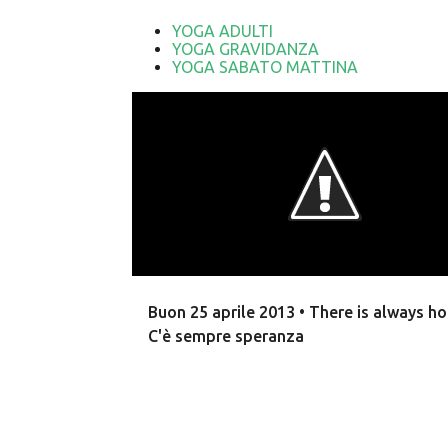
YOGA ADULTI
P
YOGA GRAVIDANZA
o
YOGA SABATO MATTINA
s
t
Buon 25 aprile 2013 • There is always ho
C'è sempre speranza