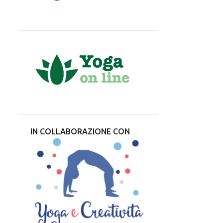
CORSI YOGA A CAMPI BISENZIO
CORSO COLLETTIVO
GIOCOYOGA
LEZIONI YOGA
PARCO
RESPIRO YOGA
YOGA E DIVINITÀ
YOGA E GRAVIDANZA
2020
INDIA
ANTISTRESS
ATTIVITÀ FISICA IN GRAVIDANZA
AUGURI
CALENZANO
IN COLLABORAZIONE CON
CONSIGLI DI LETTURA
FILOSOFIA YOGA
GABRIELLA CELLA
INIZIATIVE
LEZIONE PROVA GRATUITA
PARLANO DI NOI
POSTER