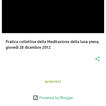
t
Pratica collettiva della Meditazione della luna piena,
giovedì 28 dicembre 2012
ALTRI POST
Powered by Blogger