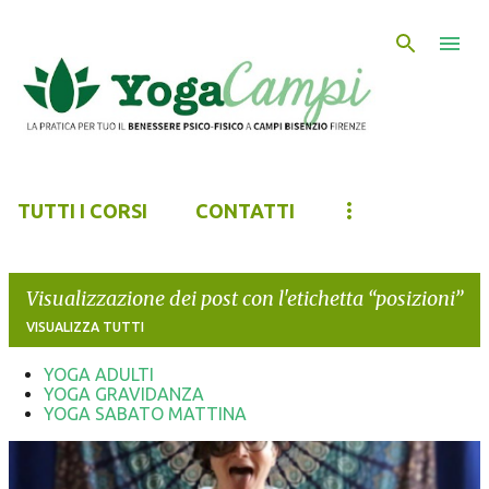
Passa ai contenuti principali
TUTTI I CORSI
CONTATTI
Visualizzazione dei post con l'etichetta
posizioni
VISUALIZZA TUTTI
YOGA ADULTI
YOGA GRAVIDANZA
P
YOGA SABATO MATTINA
o
s